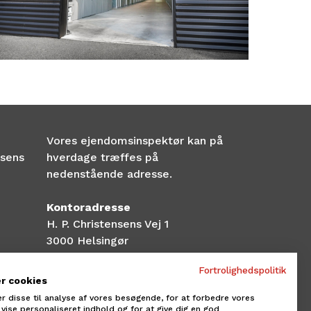
Vores ejendomsinspektør kan på
nsens
hverdage træffes på
nedenstående adresse.
Kontoradresse
H. P. Christensens Vej 1
3000 Helsingør
Fortrolighedspolitik
CVR NR.25 13 89 61
er cookies
er disse til analyse af vores besøgende, for at forbedre vores
Privatlivspolitik
vise personaliseret indhold og for at give dig en god