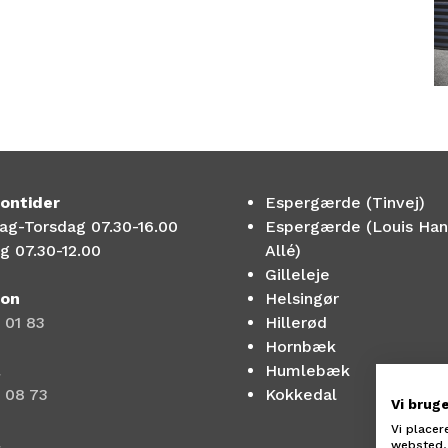
ontider
Espergærde (Tinvej)
g-Torsdag 07.30-16.00
Espergærde (Louis Ha
g 07.30-12.00
Allé)
Gilleleje
fon
Helsingør
 01 83
Hillerød
Hornbæk
Humlebæk
 08 73
Kokkedal
Vi brug
Vi placer
websted, 