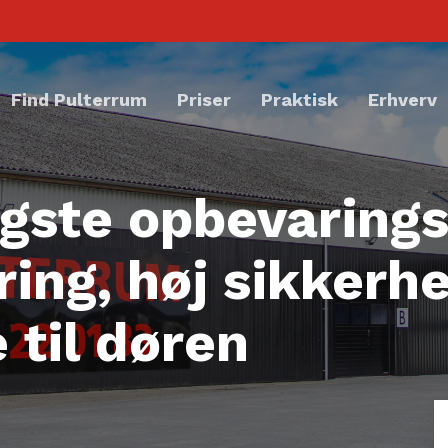
Find Pulterrum
Priser
Praktisk
Erhverv
ligste opbevarin
ring, høj sikkerh
 til døren