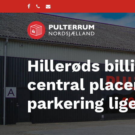
Skip
to
facebook
phone
email
main
content
Hillerøds bil
central place
parkering lige